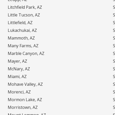
Litchfield Park, AZ
Little Tucson, AZ
S
Littlefield, AZ
Lukachukai, AZ
Mammoth, AZ
S
Many Farms, AZ
Marble Canyon, AZ
Mayer, AZ
McNary, AZ
Miami, AZ
S
Mohave Valley, AZ
S
Morenci, AZ
S
Mormon Lake, AZ
S
Morristown, AZ
Mount Lemmon, AZ